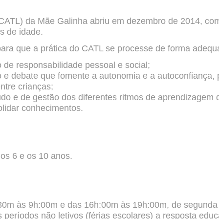
(CATL) da Mãe Galinha abriu em dezembro de 2014, com 
os de idade.
 para que a prática do CATL se processe de forma adeq
 de responsabilidade pessoal e social;
 e debate que fomente a autonomia e a autoconfiança, p
ntre crianças;
do e de gestão dos diferentes ritmos de aprendizagem d
lidar conhecimentos.
os 6 e os 10 anos.
m às 9h:00m e das 16h:00m às 19h:00m, de segunda a 
 períodos não letivos (férias escolares) a resposta edu