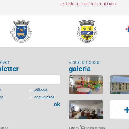
ver todos os eventos e notícias>
ever
visite a nossa
letter
galeria
s
infância
os
comunidade
ok
cidade
Site by
bomsite.com