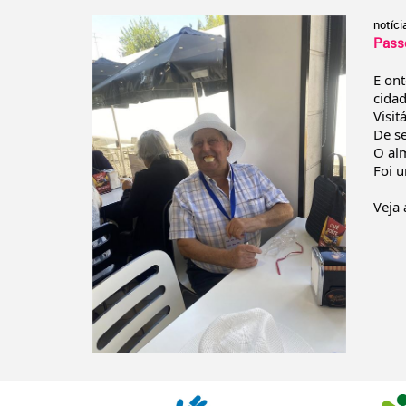
notíci
Pass
E ont
cida
Visit
De s
O al
Foi 
Veja 